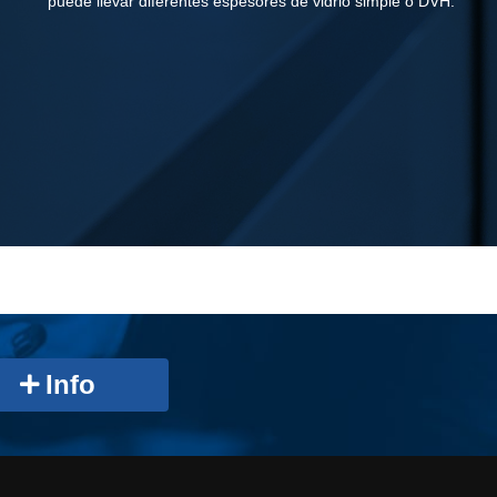
puede llevar diferentes espesores de vidrio simple o DVH.
Info